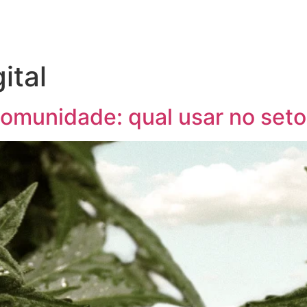
ital
omunidade: qual usar no seto